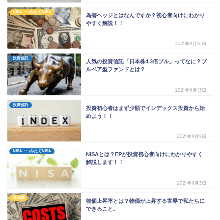
NISA・つみたてNISA
為替ヘッジとはなんですか？初心者向けにわかり
やすく解説！！
2021年9月16日
投資信託
人気の投資信託「日本株4.3倍ブル」ってなに？ブ
ルベア型ファンドとは？
2021年9月13日
投資信託
投資初心者はまず少額でインデックス投資から始
めよう！！
2021年9月8日
NISA・つみたてNISA
NISAとは？FPが投資初心者向けにわかりやすく
解説します！！
2021年9月3日
豆知識
物価上昇率とは？物価が上昇する世界で私たちに
できること。