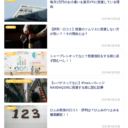
毎月1万円のお小遣いを楽天VTIに投資している理
由
2021年10月2日
iDeCo
【評判・口コミ】投資のソムリエに投資しない方
が良い？！その理由とは？
2021年9月28日
iDeCo
シャープレシオってなに？投資信託をする前に必
ず読むべし！！
2021年9月28日
NISA・つみたてNISA
【レバナスってなに】iFreeレバレッジ
NASDAQ100に投資する前に読む記事
2021年9月22日
iDeCo
ひふみ投信の口コミ・評判は？ひふみのつよみを
徹底解説！！
2021年9月18日