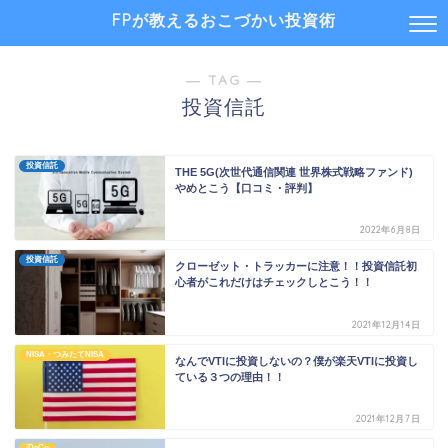
FPが教えるおこづかい投資術
― TAG ―
投資信託
投資信託
THE 5G(次世代通信関連 世界株式戦略ファンド)
やめとこう【口コミ・評判】
2022年6月8日
投資信託
クローゼット・トラッカーに注意！！投資信託初
心者がこれだけはチェックしとこう！！
2021年12月14日
NISA・つみたてNISA
なんでVTIに投資しないの？僕が楽天VTIに投資し
ている３つの理由！！
2021年12月7日
iDeCo