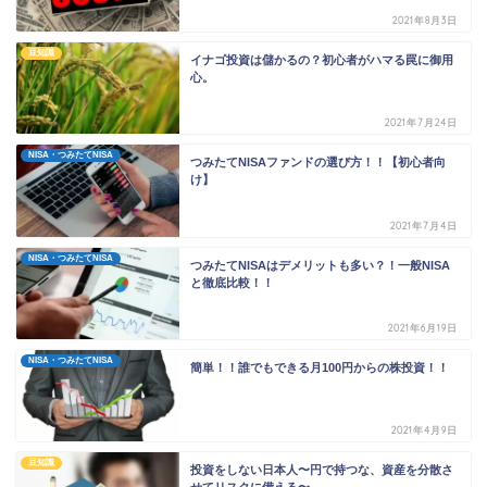
2021年8月3日
豆知識
イナゴ投資は儲かるの？初心者がハマる罠に御用
心。
2021年7月24日
NISA・つみたてNISA
つみたてNISAファンドの選び方！！【初心者向
け】
2021年7月4日
NISA・つみたてNISA
つみたてNISAはデメリットも多い？！一般NISA
と徹底比較！！
2021年6月19日
NISA・つみたてNISA
簡単！！誰でもできる月100円からの株投資！！
2021年4月9日
豆知識
投資をしない日本人〜円で持つな、資産を分散さ