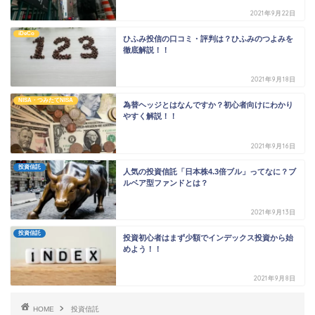
2021年9月22日
iDeCo
ひふみ投信の口コミ・評判は？ひふみのつよみを
徹底解説！！
2021年9月18日
NISA・つみたてNISA
為替ヘッジとはなんですか？初心者向けにわかり
やすく解説！！
2021年9月16日
投資信託
人気の投資信託「日本株4.3倍ブル」ってなに？ブ
ルベア型ファンドとは？
2021年9月13日
投資信託
投資初心者はまず少額でインデックス投資から始
めよう！！
2021年9月8日
HOME
投資信託