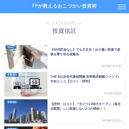
FPが教えるおこづかい投資術
― CATEGORY ―
投資信託
iDeCo
【50代貯金なし】でも大丈夫！お小遣い投資で老
後を乗り切る攻略法
2025年7月30日
投資信託
THE 5G(次世代通信関連 世界株式戦略ファンド)
やめとこう【口コミ・評判】
2022年6月8日
投資信託
【評判・口コミ】『ダイワJ-REITオープン（毎月
分配型）』に投資しない2つの理由！！
2022年3月26日