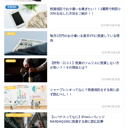
投資信託
投資信託でお小遣いを稼ぎたい！！2週間で利回り
33%を出した方法をご紹介！！
2021年10月19日
iDeCo
毎月1万円のお小遣いを楽天VTIに投資している理
由
2021年10月2日
iDeCo
【評判・口コミ】投資のソムリエに投資しない方
が良い？！その理由とは？
2021年9月28日
iDeCo
シャープレシオってなに？投資信託をする前に必
ず読むべし！！
2021年9月28日
NISA・つみたてNISA
【レバナスってなに】iFreeレバレッジ
NASDAQ100に投資する前に読む記事