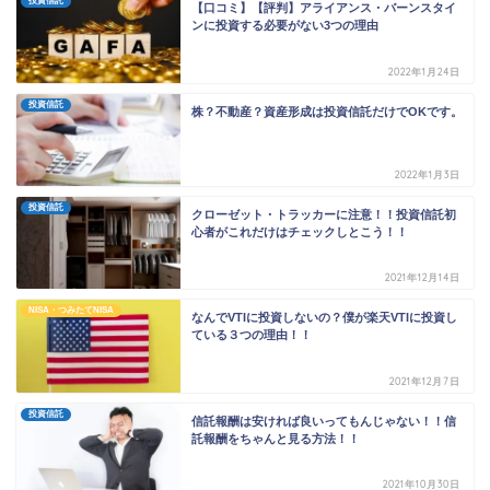
投資信託
【口コミ】【評判】アライアンス・バーンスタイ
ンに投資する必要がない3つの理由
2022年1月24日
投資信託
株？不動産？資産形成は投資信託だけでOKです。
2022年1月3日
投資信託
クローゼット・トラッカーに注意！！投資信託初
心者がこれだけはチェックしとこう！！
2021年12月14日
NISA・つみたてNISA
なんでVTIに投資しないの？僕が楽天VTIに投資し
ている３つの理由！！
2021年12月7日
投資信託
信託報酬は安ければ良いってもんじゃない！！信
託報酬をちゃんと見る方法！！
2021年10月30日