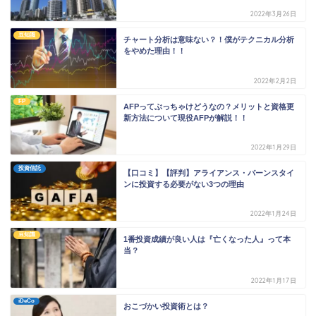
2022年3月26日
豆知識
チャート分析は意味ない？！僕がテクニカル分析
をやめた理由！！
2022年2月2日
FP
AFPってぶっちゃけどうなの？メリットと資格更
新方法について現役AFPが解説！！
2022年1月29日
投資信託
【口コミ】【評判】アライアンス・バーンスタイ
ンに投資する必要がない3つの理由
2022年1月24日
豆知識
1番投資成績が良い人は『亡くなった人』って本
当？
2022年1月17日
iDeCo
おこづかい投資術とは？