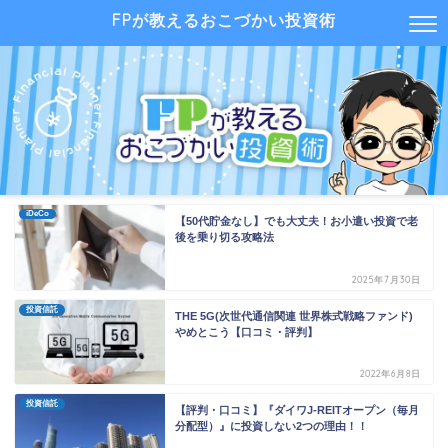
FPが教えるおこづかい投資術
iDeCo
【50代貯金なし】でも大丈夫！お小遣い投資で老
後を乗り切る攻略法
2025年7月30日
投資信託
THE 5G(次世代通信関連 世界株式戦略ファンド)
やめとこう【口コミ・評判】
2022年6月8日
投資信託
【評判・口コミ】『ダイワJ-REITオープン（毎月
分配型）』に投資しない2つの理由！！