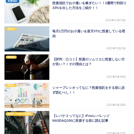
投資信託
投資信託でお小遣いを稼ぎたい！！2週間で利回り
33%を出した方法をご紹介！！
2021年10月19日
iDeCo
毎月1万円のお小遣いを楽天VTIに投資している理
由
2021年10月2日
iDeCo
【評判・口コミ】投資のソムリエに投資しない方
が良い？！その理由とは？
2021年9月28日
iDeCo
シャープレシオってなに？投資信託をする前に必
ず読むべし！！
2021年9月28日
NISA・つみたてNISA
【レバナスってなに】iFreeレバレッジ
NASDAQ100に投資する前に読む記事
2021年9月22日