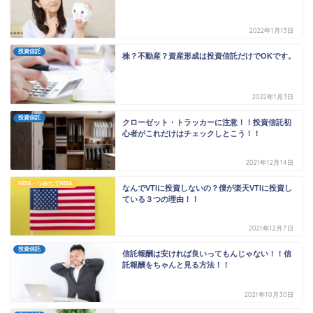
2022年1月13日
投資信託
株？不動産？資産形成は投資信託だけでOKです。
2022年1月3日
投資信託
クローゼット・トラッカーに注意！！投資信託初
心者がこれだけはチェックしとこう！！
2021年12月14日
NISA・つみたてNISA
なんでVTIに投資しないの？僕が楽天VTIに投資し
ている３つの理由！！
2021年12月7日
投資信託
信託報酬は安ければ良いってもんじゃない！！信
託報酬をちゃんと見る方法！！
2021年10月30日