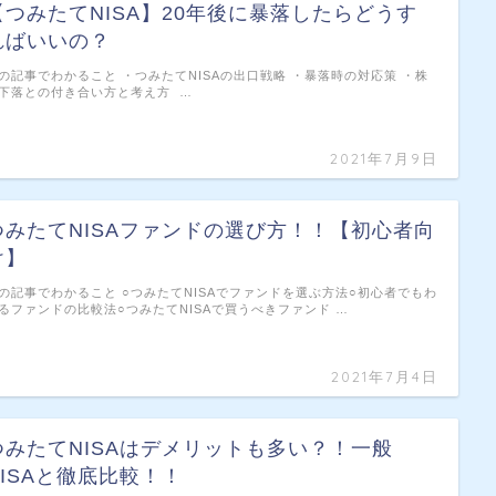
【つみたてNISA】20年後に暴落したらどうす
ればいいの？
の記事でわかること ・つみたてNISAの出口戦略 ・暴落時の対応策 ・株
下落との付き合い方と考え方 …
2021年7月9日
つみたてNISAファンドの選び方！！【初心者向
け】
の記事でわかること ○つみたてNISAでファンドを選ぶ方法○初心者でもわ
るファンドの比較法○つみたてNISAで買うべきファンド …
2021年7月4日
つみたてNISAはデメリットも多い？！一般
NISAと徹底比較！！