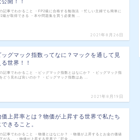
大公開！！
の記事でわかること ・FP2級に合格する勉強法 ・忙しい主婦でも簡単に
P2級が取得できる ・本や問題集を買う必要無 …
2021年8月26日
ビッグマック指数ってなに？マックを通して見
える世界！！
の記事でわかること ・ビッグマック指数とはなにか？ ・ビッグマック指
をどう見れば良いのか？ ・ビッグマック指数はあ …
2021年8月19日
物価上昇率とは？物価が上昇する世界で私たち
にできること。
の記事でわかること ・物価とはなにか？ ・物価が上昇するとお金の価値
下がる。 ・物価が上昇する世界で「貯金 …