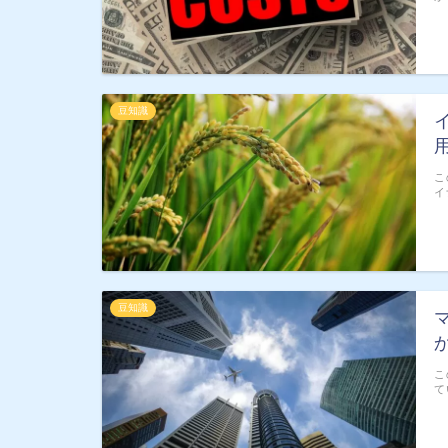
豆知識
こ
イ
豆知識
こ
て