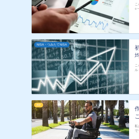
こ
○
NISA・つみたてNISA
こ
ル
FP
私
で