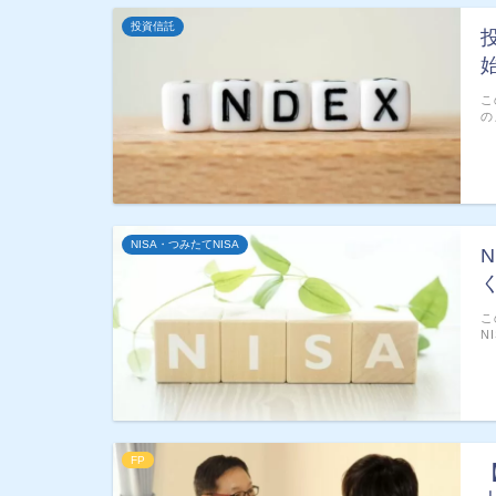
投資信託
こ
の
NISA・つみたてNISA
こ
N
FP