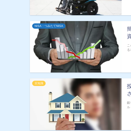
NISA・つみたてNISA
こ
る
豆知識
銀
ル