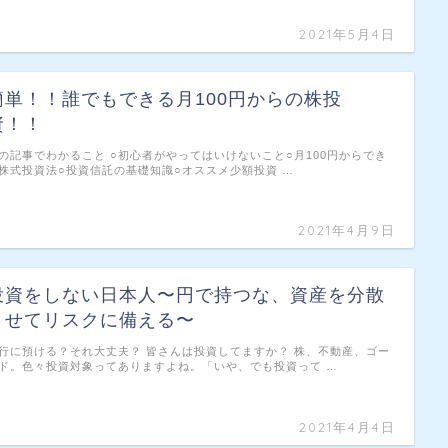
2021年5月4日
簡単！！誰でもできる月100円からの株投
資！！
の記事でわかること ○初心者がやってはいけないこと○月100円からでき
株式投資法○投資信託の基礎知識○オススメ少額投資 …
2021年4月9日
投資をしない日本人〜円で持つな、資産を分散
させてリスクに備える〜
行に預ける？それ大丈夫？ 皆さんは投資してますか？ 株、不動産、ゴー
ド。色々投資対象ってありますよね。「いや、でも投資って …
2021年4月4日