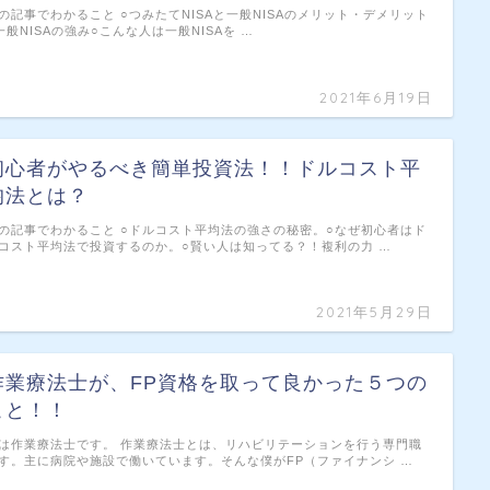
の記事でわかること ○つみたてNISAと一般NISAのメリット・デメリット
一般NISAの強み○こんな人は一般NISAを …
2021年6月19日
初心者がやるべき簡単投資法！！ドルコスト平
均法とは？
の記事でわかること ○ドルコスト平均法の強さの秘密。○なぜ初心者はド
コスト平均法で投資するのか。○賢い人は知ってる？！複利の力 …
2021年5月29日
作業療法士が、FP資格を取って良かった５つの
こと！！
は作業療法士です。 作業療法士とは、リハビリテーションを行う専門職
す。主に病院や施設で働いています。そんな僕がFP（ファイナンシ …