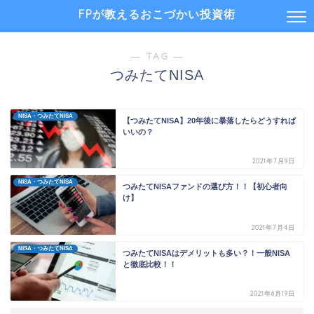
FPが教えるおこづかい投資術
― TAG ―
つみたてNISA
NISA・つみたてNISA
【つみたてNISA】20年後に暴落したらどうすれば
いいの？
2021年7月9日
NISA・つみたてNISA
つみたてNISAファンドの選び方！！【初心者向
け】
2021年7月4日
NISA・つみたてNISA
つみたてNISAはデメリットも多い？！一般NISA
と徹底比較！！
2021年6月19日